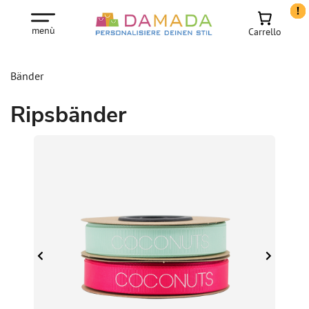
!
!
!
!
!
!
!
!
!
!
!
!
!
!
!
!
menù
Carrello
Bänder
Ripsbänder