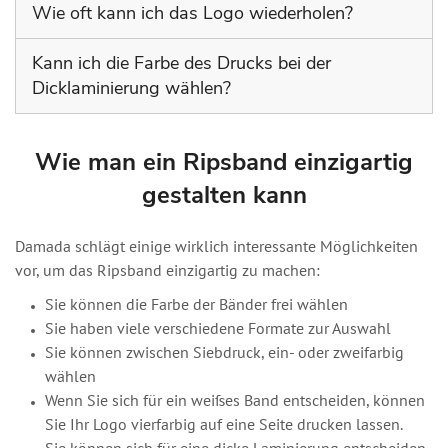
Wie oft kann ich das Logo wiederholen?
Beim Digitaldruck sind keine Grenzen gesetzt: Das Logo
Kann ich die Farbe des Drucks bei der
kann beliebig oft wiederholt werden. Bei den anderen
Dicklaminierung wählen?
Druckarten hingegen muss der Mindestabstand von
3cm und der Höchstabstand von 20cm eingehalten
Der dicke Laminierdruck wird nur in den Farben
werden.
durchgeführt, die wir zur Verfügung haben.
Wie man ein Ripsband einzigartig
gestalten kann
Damada schlägt einige wirklich interessante Möglichkeiten
vor, um das Ripsband einzigartig zu machen:
Sie können die Farbe der Bänder frei wählen
Sie haben viele verschiedene Formate zur Auswahl
Sie können zwischen Siebdruck, ein- oder zweifarbig
wählen
Wenn Sie sich für ein weißes Band entscheiden, können
Sie Ihr Logo vierfarbig auf eine Seite drucken lassen.