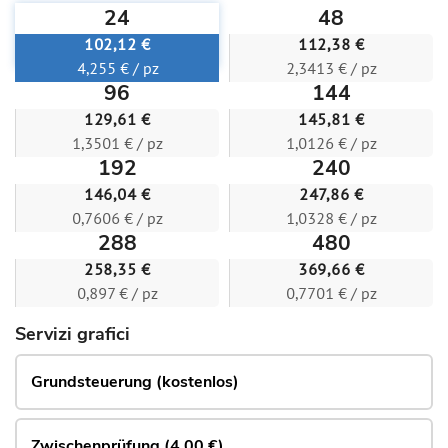
24
48
102,12 €
112,38 €
4,255 € / pz
2,3413 € / pz
96
144
129,61 €
145,81 €
1,3501 € / pz
1,0126 € / pz
192
240
146,04 €
247,86 €
0,7606 € / pz
1,0328 € / pz
288
480
258,35 €
369,66 €
0,897 € / pz
0,7701 € / pz
Servizi grafici
Grundsteuerung (kostenlos)
Zwischenprüfung (4.00 €)