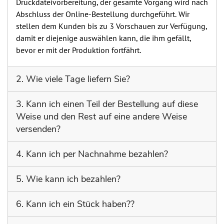
Druckdateivorbereitung, der gesamte Vorgang wird nach
Abschluss der Online-Bestellung durchgeführt. Wir
stellen dem Kunden bis zu 3 Vorschauen zur Verfügung,
damit er diejenige auswählen kann, die ihm gefällt,
bevor er mit der Produktion fortfährt.
2. Wie viele Tage liefern Sie?
Unsere Lieferzeiten für die auf der Website verfügbaren
3. Kann ich einen Teil der Bestellung auf diese
Produkte betragen 12/15 Werktage nach Vorauszahlung
Weise und den Rest auf eine andere Weise
und Bestätigung der Grafiken. Für kundenspezifische
versenden?
Produkte oder größere Mengen ab der Website betragen
sie 15/18 Werktage und mehr, je nachdem, wie viele
Wir versenden Bestellungen per BRT/DPD und können
4. Kann ich per Nachnahme bezahlen?
Prozesse das angeforderte Produkt hat.
nicht an mehrere Adressen versendet werden.
Da wir ein E-Commerce-Unternehmen sind und nur
5. Wie kann ich bezahlen?
online arbeiten. Alle Zahlungen erfolgen zu 100 % im
Voraus
Im Moment akzeptieren wir nur 100%ige
6. Kann ich ein Stück haben??
Vorauszahlungen und können diese per
Banküberweisung, Pay Pal und Kreditkarte erhalten.
Für jeden Artikel haben wir Mindestbestellmengen.