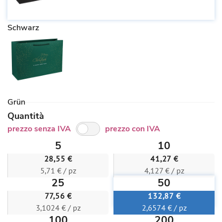
Schwarz
Grün
Quantità
prezzo senza IVA
prezzo con IVA
5
10
28,55 €
41,27 €
5,71 € / pz
4,127 € / pz
25
50
77,56 €
132,87 €
3,1024 € / pz
2,6574 € / pz
100
200