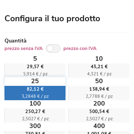
Configura il tuo prodotto
Quantità
prezzo senza IVA
prezzo con IVA
5
10
29,57 €
43,21 €
5,914 € / pz
4,321 € / pz
25
50
82,12 €
138,94 €
3,2848 € / pz
2,7788 € / pz
100
200
250,27 €
500,54 €
2,5027 € / pz
2,5027 € / pz
300
400