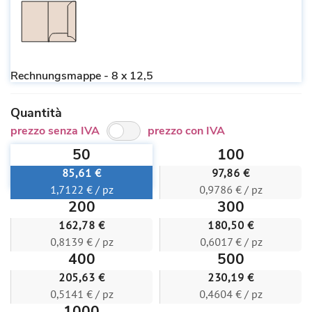
Rechnungsmappe - 8 x 12,5
Quantità
prezzo senza IVA
prezzo con IVA
50
100
85,61 €
97,86 €
1,7122 € / pz
0,9786 € / pz
200
300
162,78 €
180,50 €
0,8139 € / pz
0,6017 € / pz
400
500
205,63 €
230,19 €
0,5141 € / pz
0,4604 € / pz
1000