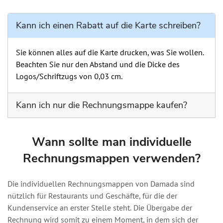
Kann ich einen Rabatt auf die Karte schreiben?
Sie können alles auf die Karte drucken, was Sie wollen.
Beachten Sie nur den Abstand und die Dicke des
Logos/Schriftzugs von 0,03 cm.
Kann ich nur die Rechnungsmappe kaufen?
Die Rechnungsmappe und die Karte werden separat
verkauft, und Sie haben die Möglichkeit, sowohl die
Wann sollte man individuelle
Farbe des Papiers als auch den Aufdruck individuell zu
Rechnungsmappen verwenden?
gestalten; Sie haben also die Wahl, nur ein Produkt oder
beide zu nehmen.
Die individuellen Rechnungsmappen von Damada sind
nützlich für Restaurants und Geschäfte, für die der
Kundenservice an erster Stelle steht. Die Übergabe der
Rechnung wird somit zu einem Moment, in dem sich der