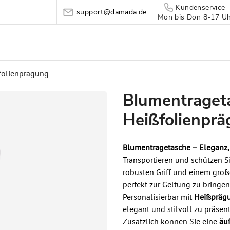
Kundenservice 
support@damada.de
Mon bis Don 8-17 Uhr
folienprägung
Blumentrageta
Heißfolienpr
Blumentragetasche –
Eleganz,
Transportieren und schützen Si
robusten Griff und einem groß
perfekt zur Geltung zu bringen
Personalisierbar mit
Heißpräg
elegant und stilvoll zu präsent
Zusätzlich können Sie eine
äu