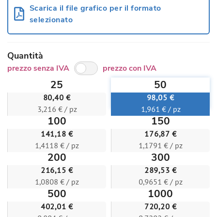
Scarica il file grafico per il formato
selezionato
Quantità
prezzo senza IVA
prezzo con IVA
25
50
80,40 €
98,05 €
3,216 € / pz
1,961 € / pz
100
150
141,18 €
176,87 €
1,4118 € / pz
1,1791 € / pz
200
300
216,15 €
289,53 €
1,0808 € / pz
0,9651 € / pz
500
1000
402,01 €
720,20 €