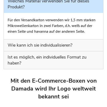
Welches Material verwenden Sie für dieses
Produkt?
Für den Versandkarton verwenden wir 1,5 mm starken
Mikrowellenkarton in zwei Farben, d.h. weiß auf der
einen Seite und havanna auf der anderen Seite.
Wie kann ich sie individualisieren?
Wir bieten Digitaldruck mit vordefinierter Fläche auf
Ist es möglich, ein individuelles Format zu
einer oder auf zwei Seiten.
haben?
Selbstverständlich bieten wir individuelle Formate an.
Schicken Sie uns einfach eine E-Mail mit dem
Mit den E-Commerce-Boxen von
gewünschten Format. Beachten Sie jedoch, dass die
Damada wird Ihr Logo weltweit
Mindestmenge hierfür 100 Stück beträgt.
bekannt sei