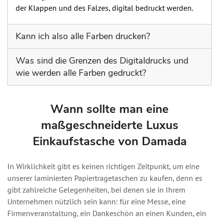
der Klappen und des Falzes, digital bedruckt werden.
Kann ich also alle Farben drucken?
Theoretisch können nicht alle Farben gedruckt werden,
Was sind die Grenzen des Digitaldrucks und
da der Digitaldruck seine Grenzen hat.
wie werden alle Farben gedruckt?
Der Digitaldruck ist eine Kombination aus 4 Farben, die
CMYK (Cyan, Magenta, Gelb und Schwarz) sind und
Wann sollte man eine
dank derer verschiedene Grafiken gedruckt werden
maßgeschneiderte Luxus
können; einfarbige Hintergründe (nur eine Farbe auf
Einkaufstasche von Damada
dem Untergrund), die mit dunklen, glänzenden Farben
(wie Gold, Silber usw.) hergestellt werden, kommen im
Druckprozess jedoch nicht durch, weshalb wir sie
In Wirklichkeit gibt es keinen richtigen Zeitpunkt, um eine
vermeiden.
unserer laminierten Papiertragetaschen zu kaufen, denn es
gibt zahlreiche Gelegenheiten, bei denen sie in Ihrem
Unternehmen nützlich sein kann: für eine Messe, eine
Firmenveranstaltung, ein Dankeschön an einen Kunden, ein