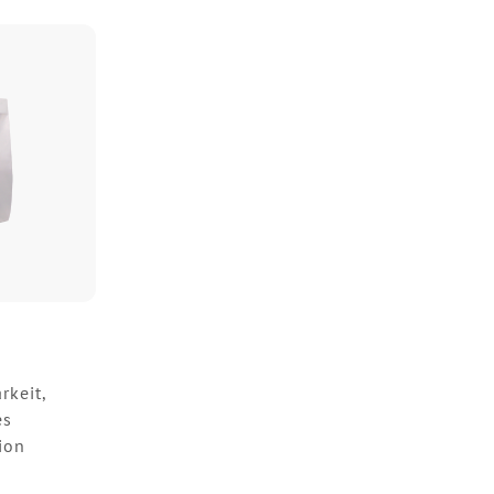
rkeit,
es
ion