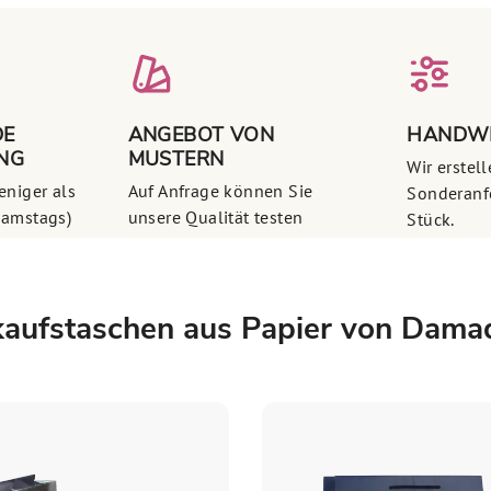
DE
ANGEBOT VON
HANDWE
NG
MUSTERN
Wir erstel
eniger als
Auf Anfrage können Sie
Sonderanf
samstags)
unsere Qualität testen
Stück.
nkaufstaschen aus Papier von Damad