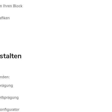
um Ihren Block
afiken
stalten
rden:
prägung
eißprägung
Konfigurator