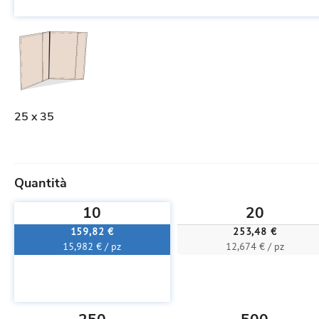
25 x 35
Quantità
10
20
159,82 €
253,48 €
15,982 € / pz
12,674 € / pz