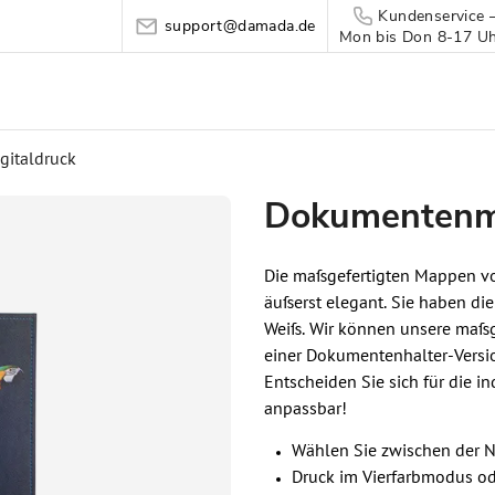
Kundenservice 
support@damada.de
Mon bis Don 8-17 Uhr
italdruck
Dokumentenma
Die maßgefertigten Mappen von
äußerst elegant. Sie haben die
Weiß. Wir können unsere maßg
einer Dokumentenhalter-Versio
Entscheiden Sie sich für die 
anpassbar!
Wählen Sie zwischen der N
Druck im Vierfarbmodus o