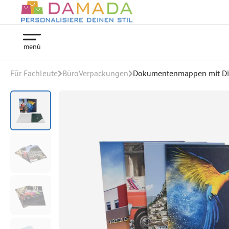
menù
Fūr Fachleute
BüroVerpackungen
Dokumentenmappen mit Dig