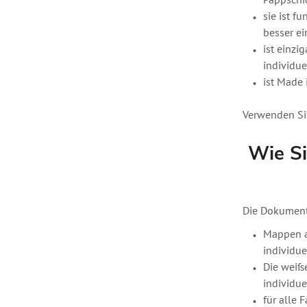
Pappschi
sie ist f
besser ei
ist einzi
individue
ist Made 
Verwenden Sie
Wie Si
Die Dokument
Mappen a
individue
Die weiß
individue
für alle 