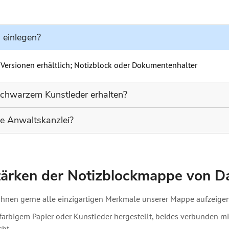
 einlegen?
 Versionen erhältlich; Notizblock oder Dokumentenhalter
 schwarzem Kunstleder erhalten?
 schwarzes Kunstleder für unsere Mappe im Angebot.
ine Anwaltskanzlei?
ch hervorragend für Anwaltskanzleien, da sie langlebig sind un
altet werden können.
tärken der Notizblockmappe von 
hnen gerne alle einzigartigen Merkmale unserer Mappe aufzeigen
farbigem Papier oder Kunstleder hergestellt, beides verbunden mi