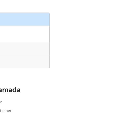
d mit dem Logo/Namen der
Damada
:
t einer