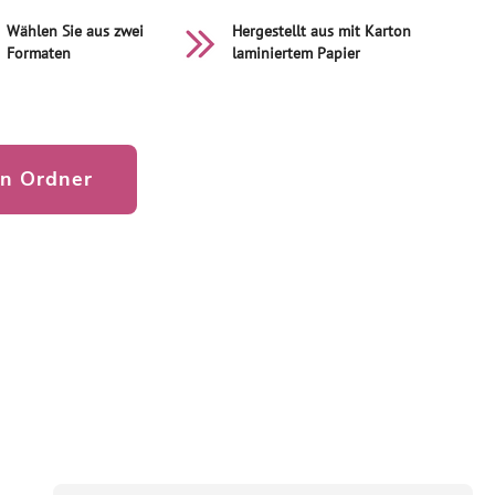
Wählen Sie aus zwei
Hergestellt aus mit Karton
Formaten
laminiertem Papier
en Ordner