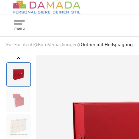
menù
Fūr Fachleute
BüroVerpackungen
Ordner mit Heißprägung