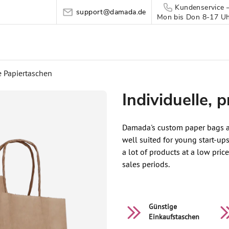
Kundenservice 
support@damada.de
Mon bis Don 8-17 Uhr
e Papiertaschen
Individuelle, 
Damada's custom paper bags ar
well suited for young start-ups,
a lot of products at a low pric
sales periods.
Günstige
Einkaufstaschen