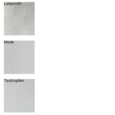
Labyrinth
Mode
Tautropfen