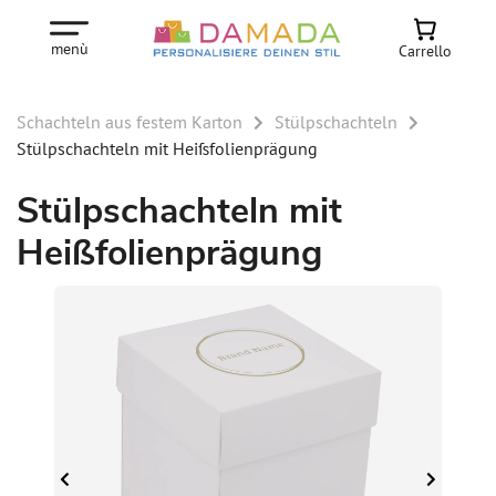
menù
Carrello
Schachteln aus festem Karton
Stülpschachteln
Stülpschachteln mit Heißfolienprägung
Stülpschachteln mit
Heißfolienprägung