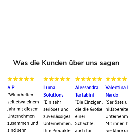
Was die Kunden über uns sagen
A P
Luma
Alessandra
Valentina Di
"Wir arbeiten
Solutions
Tartabini
Nardo
seit etwa einem
"Ein sehr
"Die Einzigen,
"Seriöses un
Jahr mit diesem
seriöses und
die die Größe
hilfsbereites
Unternehmen
zuverlässiges
einer
Unternehmen
zusammen und
Unternehmen.
Schachtel
Mit ihnen ha
sind sehr
Ihre Produkte
auch für
Sie klare und