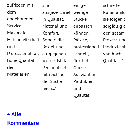
zufrieden mit
sind
einige
schnelle
dem
ausgezeichnet
wenige
Kommunikati
angebotenen
in Qualität,
Stücke
sie folgen Si
Service.
Material und
anpassen
sorgfältig du
Maximale
Komfort.
können.
den gesamte
Hilfsbereitschaft
Sobald die
Präzise,
Prozess und 
und
Bestellung
professionell,
Produkte sin
Professionalität,
aufgegeben
schnell,
von höchster
hohe Qualität
wurde, ist das
flexibel.
Qualität..."
der
Personal sehr
Große
Materialien.."
hilfreich bei
Auswahl an
der Suche
Produkten
nach..."
und
Qualität!"
+ Alle
Kommentare