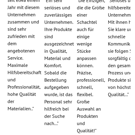
seit etwa einem
"Ein sehr
"Die Einzigen,
"Seriöses un
Jahr mit diesem
seriöses und
die die Größe
hilfsbereites
Unternehmen
zuverlässiges
einer
Unternehmen
zusammen und
Unternehmen.
Schachtel
Mit ihnen ha
sind sehr
Ihre Produkte
auch für
Sie klare und
zufrieden mit
sind
einige
schnelle
dem
ausgezeichnet
wenige
Kommunikati
angebotenen
in Qualität,
Stücke
sie folgen Si
Service.
Material und
anpassen
sorgfältig du
Maximale
Komfort.
können.
den gesamte
Hilfsbereitschaft
Sobald die
Präzise,
Prozess und 
und
Bestellung
professionell,
Produkte sin
Professionalität,
aufgegeben
schnell,
von höchster
hohe Qualität
wurde, ist das
flexibel.
Qualität..."
der
Personal sehr
Große
Materialien.."
hilfreich bei
Auswahl an
der Suche
Produkten
nach..."
und
Qualität!"