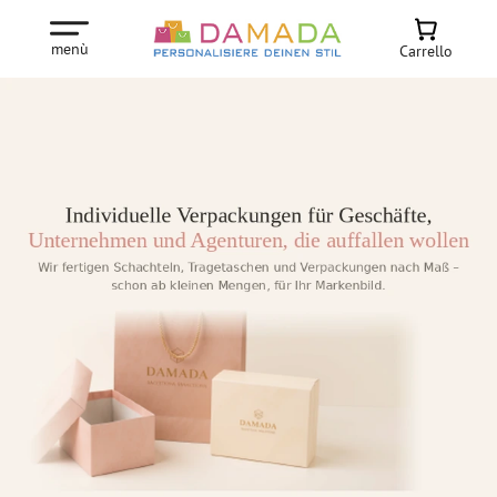
menù
Carrello
 M