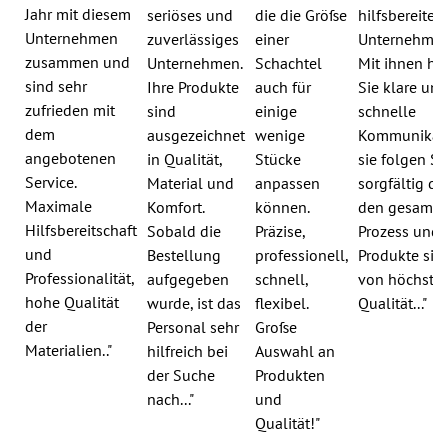
Jahr mit diesem
seriöses und
die die Größe
hilfsbereites
Unternehmen
zuverlässiges
einer
Unternehmen
zusammen und
Unternehmen.
Schachtel
Mit ihnen ha
sind sehr
Ihre Produkte
auch für
Sie klare und
zufrieden mit
sind
einige
schnelle
dem
ausgezeichnet
wenige
Kommunikati
angebotenen
in Qualität,
Stücke
sie folgen Si
Service.
Material und
anpassen
sorgfältig du
Maximale
Komfort.
können.
den gesamte
Hilfsbereitschaft
Sobald die
Präzise,
Prozess und 
und
Bestellung
professionell,
Produkte sin
Professionalität,
aufgegeben
schnell,
von höchster
hohe Qualität
wurde, ist das
flexibel.
Qualität..."
der
Personal sehr
Große
Materialien.."
hilfreich bei
Auswahl an
der Suche
Produkten
nach..."
und
Qualität!"